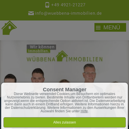
+49 4921-21227
info@wuebbena-immobilien.de
MENÜ
Consent Manager
Diese Webseite verwendet Cookies,um Besuchern ein optimales
Nutzererlebnis zu bieten. Bestimmte Inhalte von Drittanbietern werden nur
angezeigt,wenn die entsprechende Option aktiviert ist. Die Datenverarbeitung
kann dann auch in einem Drittland erfolgen. Weitere Informationen hierzu in
der Datenschutzerklärung. Weitere Informationen zu den Auswirkungen Ihrer
Auswahl finden Sie unter
Hilfe
.