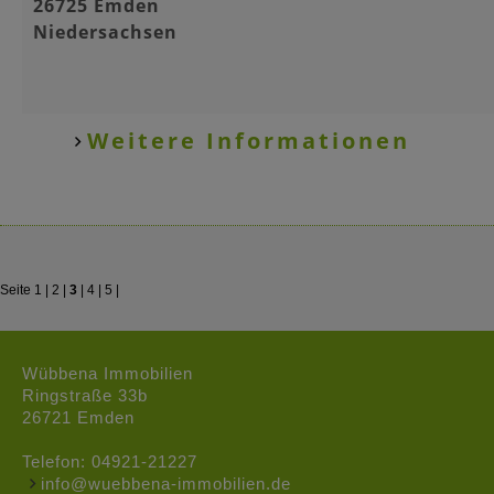
26725 Emden
Niedersachsen
Weitere Informationen
Seite
1
|
2
|
3
|
4
|
5
|
Wübbena Immobilien
Ringstraße 33b
26721 Emden
Telefon:
04921-21227
info@wuebbena-immobilien.de