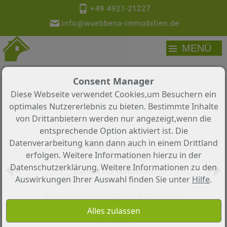
+49 4921-21227
info@wuebbena-immobilien.de
MENÜ
Consent Manager
Diese Webseite verwendet Cookies,um Besuchern ein
optimales Nutzererlebnis zu bieten. Bestimmte Inhalte
von Drittanbietern werden nur angezeigt,wenn die
entsprechende Option aktiviert ist. Die
Datenverarbeitung kann dann auch in einem Drittland
Objekt 4 von 8
erfolgen. Weitere Informationen hierzu in der
Datenschutzerklärung. Weitere Informationen zu den
Zurück zur Übersicht
Auswirkungen Ihrer Auswahl finden Sie unter
Hilfe
.
Emden-Innenstadt: Attraktive
Gewerbefläche in bester A-Lage zu
vermieten