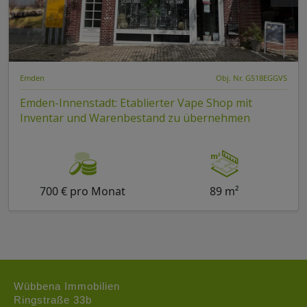
Emden
Obj. Nr. GS18EGGVS
Emden-Innenstadt: Etablierter Vape Shop mit
Inventar und Warenbestand zu übernehmen
700 € pro Monat
89 m²
Wübbena Immobilien
Ringstraße 33b