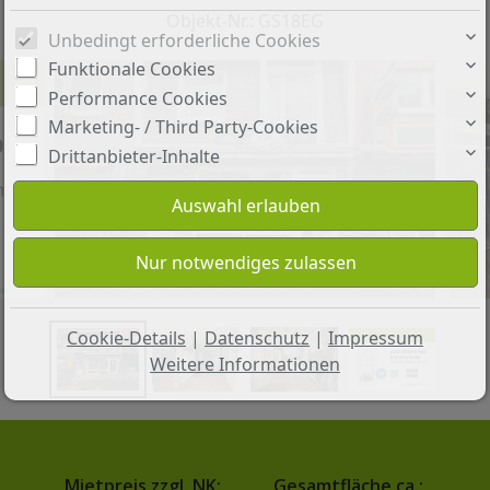
Objekt-Nr.: GS18EG
Unbedingt erforderliche Cookies
Funktionale Cookies
Performance Cookies
Marketing- / Third Party-Cookies
Drittanbieter-Inhalte
Außenansicht
Cookie-Details
|
Datenschutz
|
Impressum
Weitere Informationen
Mietpreis zzgl. NK:
Gesamtfläche ca.: